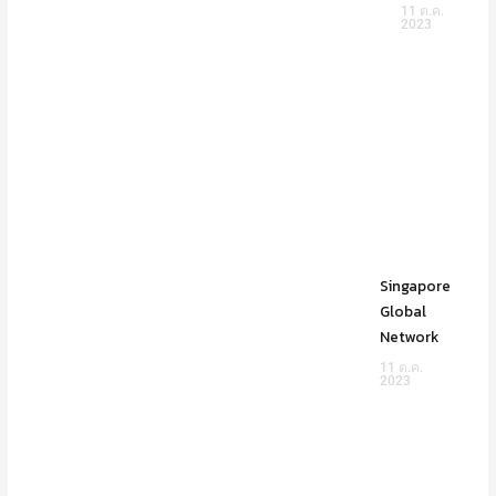
11 ต.ค.
2023
Singapore
Global
Network
11 ต.ค.
2023