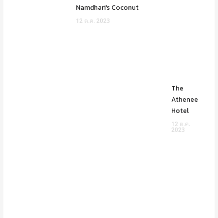
Namdhari's Coconut
12 ต.ค. 2023
The
Athenee
Hotel
12 ต.ค.
2023