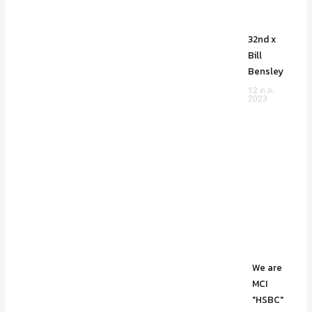
32nd x
Bill
Bensley
12 ต.ค.
2023
We are
MCI
"HSBC"