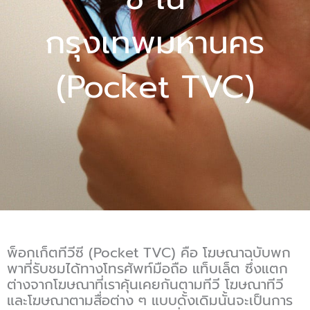
กรุงเทพมหานคร
(Pocket TVC)
พ็อกเก็ตทีวีซี (Pocket TVC) คือ โฆษณาฉบับพก
พาที่รับชมได้ทางโทรศัพท์มือถือ แท็บเล็ต ซึ่งแตก
ต่างจากโฆษณาที่เราคุ้นเคยกันตามทีวี โฆษณาทีวี
และโฆษณาตามสื่อต่าง ๆ แบบดั้งเดิมนั้นจะเป็นการ