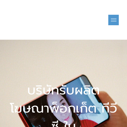
Skip
to
content
บริษัทรับผลิต
โฆษณาพ็อกเก็ต ทีวี
ซี ใน