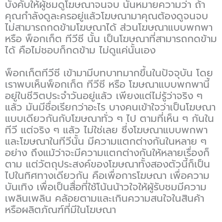
บังคับให้ผู้ชมดูโฆษณาจนจบ นั่นหมายความว่า ถ้า
คุณกำลังดูละครอยู่แล้วโฆษณามาคุณต้องดูจนจบ
ไม่สามารถกดข้ามโฆษณาได้ ส่วนโฆษณาแบบพกพา
หรือ พ็อกเก็ต ทีวีซี นั้น เป็นโฆษณาที่สามารถกดข้าม
ได้ คือไม่ชอบก็กดข้าม ไม่ดูแค่นั้นเอง
พ็อกเก็ตทีวีซี เข้ามามีบทบาทมากขึ้นในปัจจุบัน โดย
เราพบเห็นพ็อกเก็ต ทีวีซี หรือ โฆษณาแบบพกพานี้
อยู่ในชีวิตประจำวันอยู่แล้ว เพียงแต่ไม่รู้ว่าจริง ๆ
แล้ว มันมีชื่อเรียกว่าอะไร บางคนเข้าใจว่าเป็นโฆษณา
แบบเดียวกันกับโฆษณาทั่ว ๆ ไป ตามที่เห็น ๆ กันใน
ทีวี แต่จริง ๆ แล้ว ไม่ใช่เลย ซึ่งโฆษณาแบบพกพา
และโฆษณาในทีวีนั้น มีความแตกต่างกันในหลาย ๆ
อย่าง ถึงแม้ว่าจะมีความแตกต่างกันให้หลายเรื่องก็
ตาม แต่วัตถุประสงค์ของโฆษณาทั้งสองตัวนี้ก็เป็น
ไปในทิศทางเดียวกัน คือเพื่อการโฆษณา เพื่อความ
บันเทิง เพื่อเป็นสื่อที่ใช้โน้นน้าวใจให้ผู้รับชมมีความ
เพลินเพลิน คล้อยตามและเกินความสนใจในสินค้า
หรือผลิตภัณฑ์ที่มีในโฆษณา