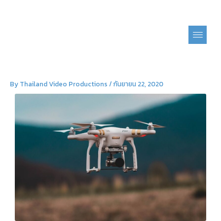
Skip
to
content
By
Thailand Video Productions
/
กันยายน 22, 2020