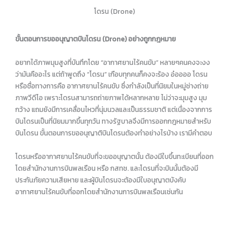
โดรน (Drone)
ขั้นตอนการขออนุญาตบินโดรน (Drone) อย่างถูกกฎหมาย
อยากได้ภาพมุมสูงที่บันทึกโดย “อากาศยานไร้คนขับ” หลายๆคนคงจะงง
ว่ามันคืออะไร แต่ถ้าพูดถึง “โดรน” เกือบทุกคนก็คงจะร้อง อ๋ออออ โดรน
หรือชื่อทางการคือ อากาศยานไร้คนขับ ซึ่งกำลังเป็นที่นิยมในหมู่ช่างถ่าย
ภาพวีดีโอ เพราะโดรนสามารถถ่ายภาพได้หลากหลาย ไม่ว่าจะมุมสูง มุม
กว้าง แถมยังมีการเคลื่อนไหวที่นุ่มนวลและเป็นธรรมชาติ แต่เนื่องจากการ
บินโดรนเป็นที่นิยมมากขึ้นทุกวัน ทางรัฐบาลจึงมีการออกกฎหมายสำหรับ
บินโดรน ขั้นตอนการขออนุญาติบินโดรนต้องทำอย่างไรบ้าง เรามีคำตอบ
โดรนหรืออากาศยานไร้คนขับที่จะขออนุญาตนั้น ต้องมีใบขึ้นทะเบียนที่ออก
โดยสำนักงานการบินพลเรือน หรือ กสทช. และโดรนที่จะบินนั้นต้องมี
ประกันภัยความเสียหาย และผู้บินโดรนจะต้องมีใบอนุญาตบังคับ
อากาศยานไร้คนขับที่ออกโดยสำนักงานการบินพลเรือนเช่นกัน