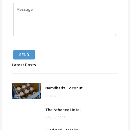
Please leave this field empty.
Latest Posts
Namdhari's Coconut
12 ต.ค. 2023
The Athenee Hotel
12 ต.ค. 2023