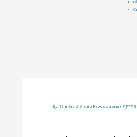
B
C
By
Thailand Video Productions
/
ตุลาคม