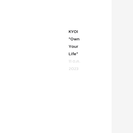
KYOI
"Own
Your
Life"
11 ต.ค.
2023