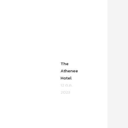
The
Athenee
Hotel
12 ต.ค.
2023