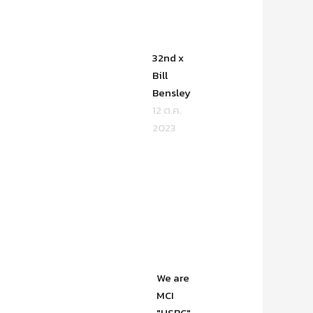
32nd x
Bill
Bensley
12 ต.ค.
2023
We are
MCI
"HSBC"